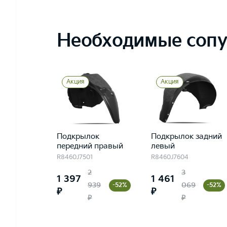
Необходимые сопу
Акция
Акция
Подкрылок
Подкрылок задний
передний правый
левый
R8460J7501
R8460J7604
2
3
1 397
1 461
939
069
-52%
-52%
₽
₽
₽
₽