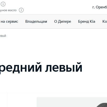
г. Оренб
орное масло
 на сервис
Владельцам
О Дилере
Бренд Kia
Ко
евый
редний левый