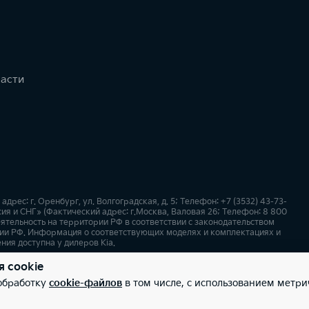
части
с: г. Оренбург, ул. Волгоградская, д. 5; Телефон: +7 (3532) 43-73-
я и СНГ» (Фактический адрес: г.Москва, Валовая 26; Телефон: 8 800
ятельность на территории РФ в соответствии с законодательством
ии РФ. Информация о соответствующих моделях и комплектациях и
ния доступна у дилеров Kia.
я cookie
х
Карта сайта
 обработку
cookie-файлов
в том числе, с использованием метри