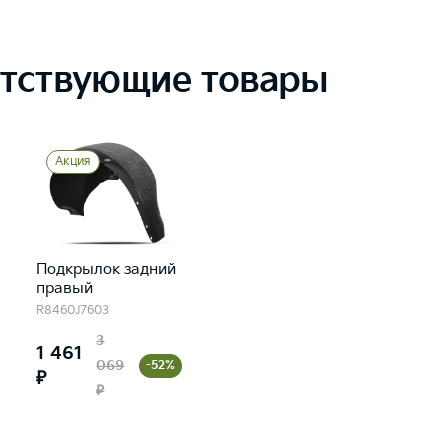
тствующие товары
Акция
Подкрылок задний
правый
R8460J7603
3
1 461
069
-52%
₽
₽