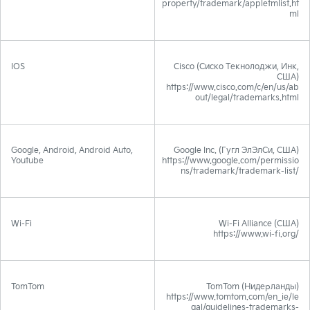
property/trademark/appletmlist.ht
ml
IOS
Cisco (Сиско Текнолоджи, Инк,
США)
https://www.cisco.com/c/en/us/ab
out/legal/trademarks.html
Google, Android, Android Auto,
Google Inc. (Гугл ЭлЭлСи, США)
Youtube
https://www.google.com/permissio
ns/trademark/trademark-list/
Wi-Fi
Wi-Fi Alliance (США)
https://www.wi-fi.org/
TomTom
TomTom (Нидерланды)
https://www.tomtom.com/en_ie/le
gal/guidelines-trademarks-