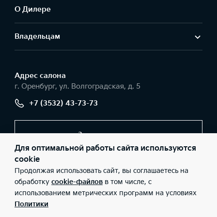
О Дилере
Владельцам
Адрес салонa
г. Оренбург, ул. Волгоградская, д. 5
+7 (3532) 43-73-73
Заказать звонок
Для оптимальной работы сайта используются
cookie
Продолжая использовать сайт, вы соглашаетесь на
© 2026 Юридические лица ООО «АВТО ПЛЮС» (Фактический
адрес: г. Оренбург, ул. Волгоградская, д. 5; Телефон: +7 (3532)
обработку
cookie-файлов
в том числе, с
43-73-73; ИНН: 5609043070; ОГРН: 1045604159435), ООО «Киа
использованием метрических программ на условиях
Россия и СНГ» (Фактический адрес: г.Москва, Валовая 26;
Телефон: 8 800 301 08 80; ИНН: 7728674093; ОГРН:
Политики
5087746291760) ведут деятельность на территории РФ в
соответствии с законодательством РФ. Реализуемые товары