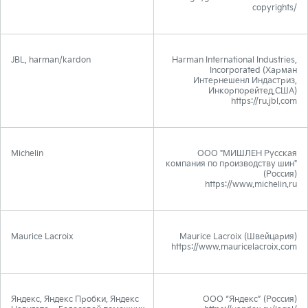
copyrights/
JBL, harman/kardon
Harman International Industries,
Incorporated (Харман
Интернешенл Индастриз,
Инкорпорейтед,США)
https://ru.jbl.com
Michelin
ООО "МИШЛЕН Русская
компания по производству шин"
(Россия)
https://www.michelin.ru
Maurice Lacroix
Maurice Lacroix (Швейцария)
https://www.mauricelacroix.com
Яндекс, Яндекс Пробки, Яндекс
ООО “Яндекс” (Россия)